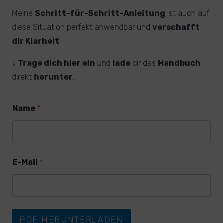
Meine
Schritt-für-Schritt-Anleitung
ist auch auf
diese Situation perfekt anwendbar und
verschafft
dir Klarheit
.
↓
Trage dich hier ein
und
lade
dir das
Handbuch
direkt
herunter
.
Name
*
E
E
E-Mail
*
-
-
M
M
a
a
i
i
l
l
N
E
PDF HERUNTERLADEN
a
-